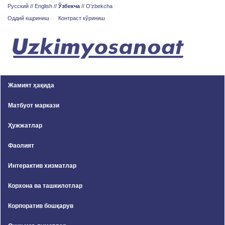
Русский
//
English
//
Ўзбекча
//
O'zbekcha
Оддий кщриниш
Контраст кўриниш
Жамият ҳақида
Матбуот маркази
Ҳужжатлар
Фаолият
Интерактив хизматлар
Корхона ва ташкилотлар
Корпоратив бошқарув