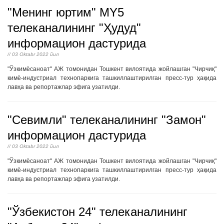
"Менинг юртим" MY5
телеканалининг "Ҳудуд"
информацион дастурида
// 03 Oktabr 2022 йил
"Ўзкимёсаноат" АЖ томонидан Тошкент вилоятида жойлашган "Чирчиқ"
кимё-индустриал технопаркига ташкиллаштирилган пресс-тур ҳақида
лавҳа ва репортажлар эфига узатилди.
"Севимли" телеканалининг "Замон"
информацион дастурида
// 03 Oktabr 2022 йил
"Ўзкимёсаноат" АЖ томонидан Тошкент вилоятида жойлашган "Чирчиқ"
кимё-индустриал технопаркига ташкиллаштирилган пресс-тур ҳақида
лавҳа ва репортажлар эфига узатилди.
"Ўзбекистон 24" телеканалининг