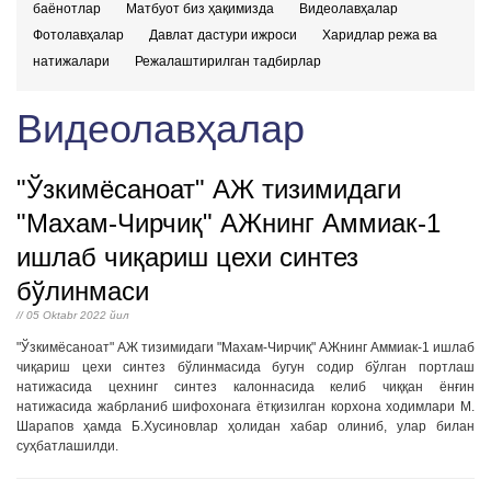
баёнотлар
Матбуот биз ҳақимизда
Видеолавҳалар
Фотолавҳалар
Давлат дастури ижроси
Харидлар режа ва
натижалари
Режалаштирилган тадбирлар
Видеолавҳалар
"Ўзкимёсаноат" АЖ тизимидаги
"Махам-Чирчиқ" АЖнинг Аммиак-1
ишлаб чиқариш цехи синтез
бўлинмаси
// 05 Oktabr 2022 йил
"Ўзкимёсаноат" АЖ тизимидаги "Махам-Чирчиқ" АЖнинг Аммиак-1 ишлаб
чиқариш цехи синтез бўлинмасида бугун содир бўлган портлаш
натижасида цехнинг синтез калоннасида келиб чиққан ёнғин
натижасида жабрланиб шифохонага ётқизилган корхона ходимлари М.
Шарапов ҳамда Б.Хусиновлар ҳолидан хабар олиниб, улар билан
суҳбатлашилди.