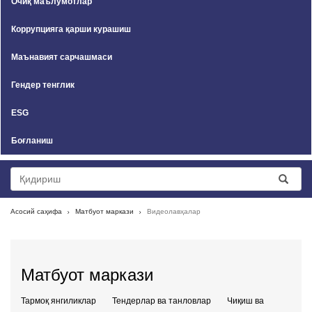
Очиқ маълумотлар
Коррупцияга қарши курашиш
Маънавият сарчашмаси
Гендер тенглик
ESG
Боғланиш
Асосий саҳифа
Матбуот маркази
Видеолавҳалар
Матбуот маркази
Тармоқ янгиликлар
Тендерлар ва танловлар
Чиқиш ва