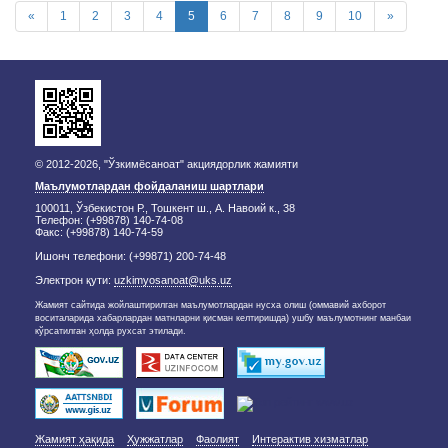
«
1
2
3
4
5
6
7
8
9
10
»
© 2012-2026, "Ўзкимёсаноат" акциядорлик жамияти
Маълумотлардан фойдаланиш шартлари
100011, Ўзбекистон Р., Тошкент ш., А. Навоий к., 38
Телефон: (+99878) 140-74-08
Факс: (+99878) 140-74-59
Ишонч телефони: (+99871) 200-74-48
Электрон қути:
uzkimyosanoat@uks.uz
Жамият сайтида жойлаштирилган маълумотлардан нусха олиш (оммавий ахборот
воситаларида хабарлардан матнларни қисман келтиришда) ушбу маълумотнинг манбаи
кўрсатилган ҳолда рухсат этилади.
Жамият ҳақида
Ҳужжатлар
Фаолият
Интерактив хизматлар