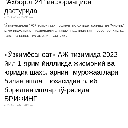
"Ахборот 24" информацион
дастурида
// 03 Oktabr 2022 йил
"Ўзкимёсаноат" АЖ томонидан Тошкент вилоятида жойлашган "Чирчиқ"
кимё-индустриал технопаркига ташкиллаштирилган пресс-тур ҳақида
лавҳа ва репортажлар эфига узатилди.
«Ўзкимёсаноат» АЖ тизимида 2022
йил 1-ярим йилликда жисмоний ва
юридик шахсларнинг мурожаатлари
билан ишлаш юзасидан олиб
борилган ишлар тўғрисида
БРИФИНГ
// 28 Sentabr 2022 йил