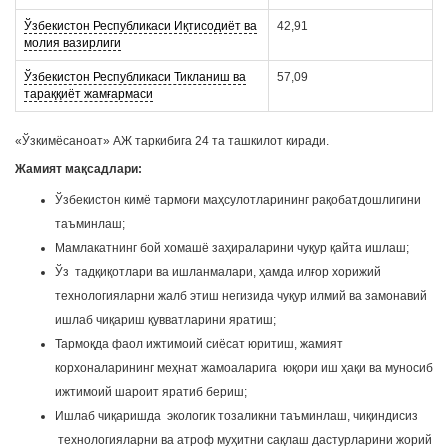
Ўзбекистон Республикаси Иқтисодиёт ва
42,91
молия вазирлиги
Ўзбекистон Республикаси Тикланиш ва
57,09
тараққиёт жамғармаси
«Ўзкимёсаноат» АЖ таркибига 24 та ташкилот киради.
Жамият мақсадлари:
Ўзбекистон кимё тармоғи маҳсулотларининг рақобатдошлигини
таъминлаш;
Мамлакатнинг бой хомашё заҳираларини чуқур қайта ишлаш;
Ўз тадқиқотлари ва ишланмалари, ҳамда илғор хорижий
технологияларни жалб этиш негизида чуқур илмий ва замонавий
ишлаб чиқариш қувватларини яратиш;
Тармоқда фаол ижтимоий сиёсат юритиш, жамият
корхоналарининг меҳнат жамоаларига юқори иш ҳақи ва муносиб
ижтимоий шароит яратиб бериш;
Ишлаб чиқаришда экологик тозаликни таъминлаш, чиқиндисиз
технологияларни ва атроф муҳитни сақлаш дастурларини жорий