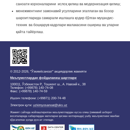
саноати корхоналарини ислоҳ қилиш ва модернизация қилиш;
менежментнинг замонавий усулларини эгаллаган ва бозор
шароитларида самарали ишлашга қодир бўлган муҳандис-
техник ва бошқарув кадрлари малакасини ошириш ва уларни
қайта тайёрлаш.
© 2012-2026, "Ўзкимёсаноат" акциядорлик жамияти
Маълумотлардан фойдаланиш шартлари
100011, Ўзбекистон Р., Тошкент ш., А. Навоий к., 38
Телефон: (+99878) 140-74-08
Факс: (+99878) 140-74-59
Ишонч телефони: (+99871) 200-74-48
Электрон қути:
uzkimyosanoat@uks.uz
Жамият сайтида жойлаштирилган маълумотлардан нусха олиш (оммавий ахборот
воситаларида хабарлардан матнларни қисман келтиришда) ушбу маълумотнинг манбаи
кўрсатилган ҳолда рухсат этилади.