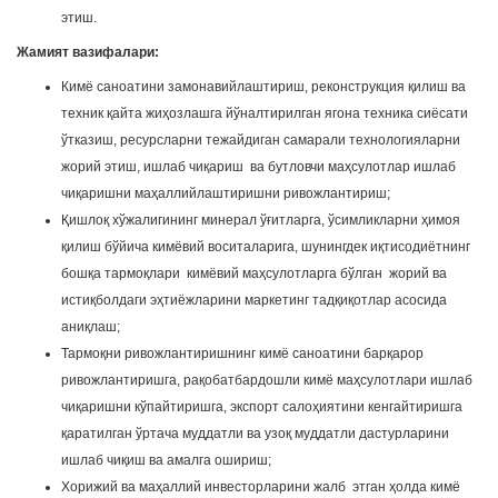
этиш.
Жамият вазифалари:
Кимё саноатини замонавийлаштириш, реконструкция қилиш ва
техник қайта жиҳозлашга йўналтирилган ягона техника сиёсати
ўтказиш, ресурсларни тежайдиган самарали технологияларни
жорий этиш, ишлаб чиқариш ва бутловчи маҳсулотлар ишлаб
чиқаришни маҳаллийлаштиришни ривожлантириш;
Қишлоқ хўжалигининг минерал ўғитларга, ўсимликларни ҳимоя
қилиш бўйича кимёвий воситаларига, шунингдек иқтисодиётнинг
бошқа тармоқлари кимёвий маҳсулотларга бўлган жорий ва
истиқболдаги эҳтиёжларини маркетинг тадқиқотлар асосида
аниқлаш;
Тармоқни ривожлантиришнинг кимё саноатини барқарор
ривожлантиришга, рақобатбардошли кимё маҳсулотлари ишлаб
чиқаришни кўпайтиришга, экспорт салоҳиятини кенгайтиришга
қаратилган ўртача муддатли ва узоқ муддатли дастурларини
ишлаб чиқиш ва амалга ошириш;
Хорижий ва маҳаллий инвесторларини жалб этган ҳолда кимё