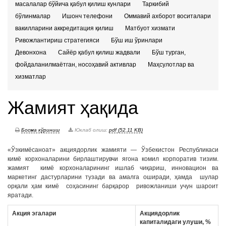
масалалар бўйича қабул қилиш кунлари
Таркибий
бўлинмалар
Ишонч телефони
Оммавий ахборот воситалари
вакилларини аккредитация қилиш
Матбуот хизмати
Ривожлантириш стратегияси
Бўш иш ўринлари
Девонхона
Сайёр қабул қилиш жадвали
Бўш турган,
фойдаланилмаётган, носоҳавий активлар
Маҳсулотлар ва
хизматлар
Жамият ҳақида
Босма кўриниш
Юклаб олиш:
pdf (52.11 KB)
«Ўзкимёсаноат» акциядорлик жамияти — Ўзбекистон Республикаси
кимё корхоналарини бирлаштирувчи ягона комил корпоратив тизим.
жамият кимё корхоналарининг ишлаб чиқариш, инновацион ва
маркетинг дастурларини тузади ва амалга оширади, ҳамда шулар
орқали ҳам кимё соҳасининг барқарор ривожланиши учун шароит
яратади.
Акция эгалари
Акциядорлик
капиталидаги улуши, %