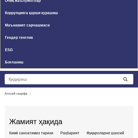
Очиқ маълумотлар
Коррупцияга қарши курашиш
Маънавият сарчашмаси
Гендер тенглик
ESG
Боғланиш
Асосий саҳифа
Жамият ҳақида
Кимё саноатимиз тарихи
Раҳбарият
Фуқароларни шахсий