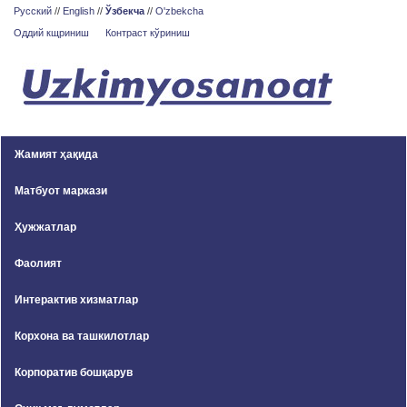
Русский
//
English
//
Ўзбекча
//
O'zbekcha
Оддий кщриниш
Контраст кўриниш
Жамият ҳақида
Матбуот маркази
Ҳужжатлар
Фаолият
Интерактив хизматлар
Корхона ва ташкилотлар
Корпоратив бошқарув