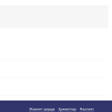
Жамият ҳақида
Ҳужжатлар
Фаолият