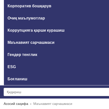
Корпоратив бошқарув
Очиқ маълумотлар
Коррупцияга қарши курашиш
Маънавият сарчашмаси
Гендер тенглик
ESG
Боғланиш
Асосий саҳифа
Маънавият сарчашмаси