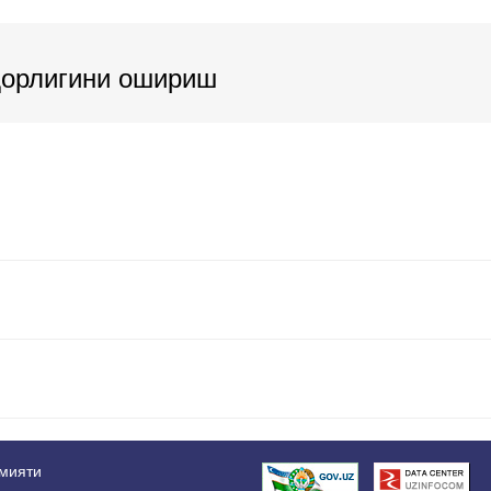
орлигини ошириш
амияти