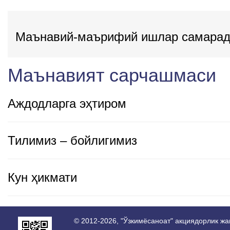
Маънавий-маърифий ишлар самарад
Маънавият сарчашмаси
Аждодларга эҳтиром
Тилимиз – бойлигимиз
Кун ҳикмати
© 2012-2026, "Ўзкимёсаноат" акциядорлик ж