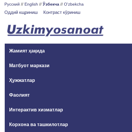
Русский
//
English
//
Ўзбекча
//
O'zbekcha
Оддий кщриниш
Контраст кўриниш
Жамият ҳақида
Матбуот маркази
Ҳужжатлар
Фаолият
Интерактив хизматлар
Корхона ва ташкилотлар