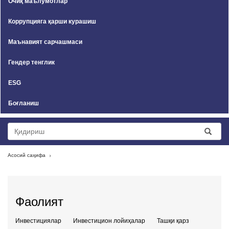
Очиқ маълумотлар
Коррупцияга қарши курашиш
Маънавият сарчашмаси
Гендер тенглик
ESG
Боғланиш
Асосий саҳифа
Фаолият
Инвестициялар
Инвестицион лойиҳалар
Ташқи қарз