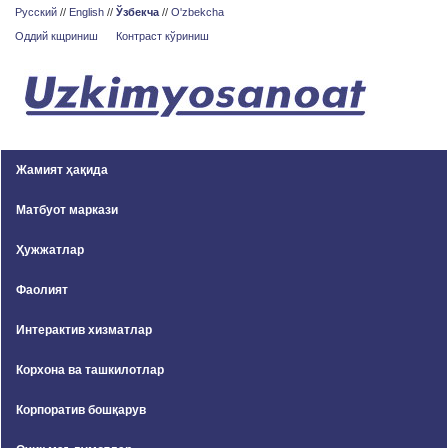
Русский
//
English
//
Ўзбекча
//
O'zbekcha
Оддий кщриниш
Контраст кўриниш
Жамият ҳақида
Матбуот маркази
Ҳужжатлар
Фаолият
Интерактив хизматлар
Корхона ва ташкилотлар
Корпоратив бошқарув