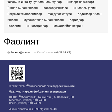
ҳисобига ишга тушурилган лойиҳалар
Импорт ва экспорт
Ёшлар билан ишлаш
Касаба уюшмаси
Ишлаб чиқариш
Рақамли технологиялар
Маҳсулот сотуви
Ходимлар билан
ишлаш
Мурожаатлар билан ишлаш
Харидлар
Экология
Инновациялар
Маҳаллийлаштириш
Фаолият
Босма кўриниш
Юклаб олиш:
pdf (31.38 KB)
© 2012-2026, "Ўзкимёсаноат" акциядорлик жамияти
Маълумотлардан фойдаланиш шартлари
100011, Ўзбекистон Р., Тошкент ш., А. Навоий к., 38
Телефон: (+99878) 140-74-08
Факс: (+99878) 140-74-59
Ишонч телефони: (+99871) 200-74-48