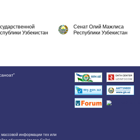
осударственной
Сенат Олий Мажлиса
спублики Узбекистан
Республики Узбекистан
саноат"
 массовой информации тех или