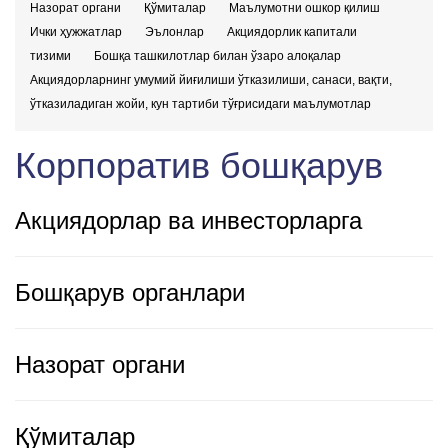
Назорат органи
Қўмиталар
Маълумотни ошкор қилиш
Ички ҳужжатлар
Эълонлар
Акциядорлик капитали
тизими
Бошқа ташкилотлар билан ўзаро алоқалар
Акциядорларнинг умумий йиғилиши ўтказилиши, санаси, вақти,
ўтказиладиган жойи, кун тартиби тўғрисидаги маълумотлар
Корпоратив бошқарув
Акциядорлар ва инвесторларга
Бошқарув органлари
Назорат органи
Қўмиталар