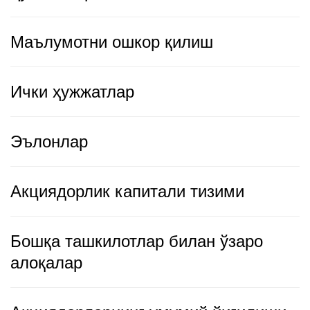
Маълумотни ошкор қилиш
Ички ҳужжатлар
Эълонлар
Акциядорлик капитали тизими
Бошқа ташкилотлар билан ўзаро
алоқалар