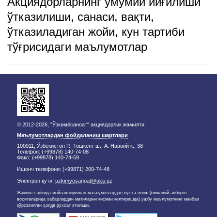
Акциядорларнинг умумий йиғилиши
ўтказилиши, санаси, вақти,
ўтказиладиган жойи, кун тартиби
тўғрисидаги маълумотлар
© 2012-2026, "Ўзкимёсаноат" акциядорлик жамияти
Маълумотлардан фойдаланиш шартлари
100011, Ўзбекистон Р., Тошкент ш., А. Навоий к., 38
Телефон: (+99878) 140-74-08
Факс: (+99878) 140-74-59
Ишонч телефони: (+99871) 200-74-48
Электрон қути:
uzkimyosanoat@uks.uz
Жамият сайтида жойлаштирилган маълумотлардан нусха олиш (оммавий ахборот
воситаларида хабарлардан матнларни қисман келтиришда) ушбу маълумотнинг манбаи
кўрсатилган ҳолда рухсат этилади.