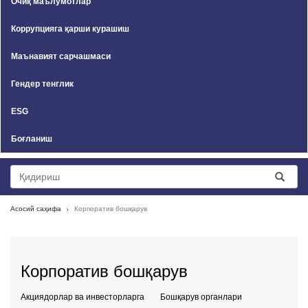
Очиқ маълумотлар
Коррупцияга қарши курашиш
Маънавият сарчашмаси
Гендер тенглик
ESG
Боғланиш
Асосий саҳифа
Корпоратив бошқарув
Корпоратив бошқарув
Акциядорлар ва инвесторларга
Бошқарув органлари