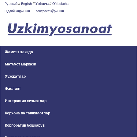
Русский
//
English
//
Ўзбекча
//
O'zbekcha
Оддий кщриниш
Контраст кўриниш
Жамият ҳақида
Матбуот маркази
Ҳужжатлар
Фаолият
Интерактив хизматлар
Корхона ва ташкилотлар
Корпоратив бошқарув