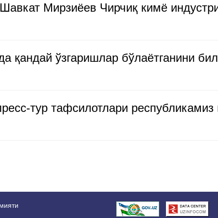
 Шавкат Мирзиёев Чирчиқ кимё индустр
да қандай ўзгаришлар бўлаётганини би
ресс-тур тафсилотлари республикамиз 
амияти