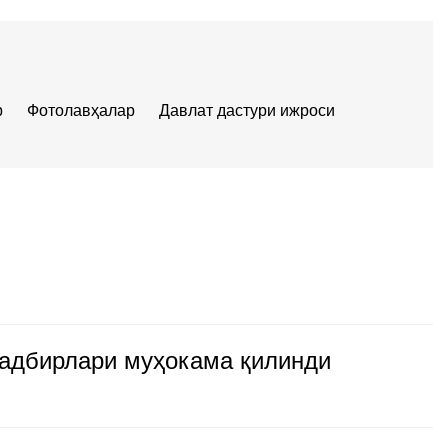
р
Фотолавҳалар
Давлат дастури ижроси
тадбирлари муҳокама қилинди