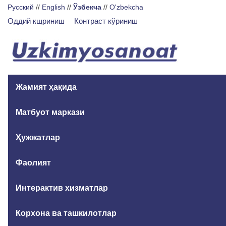
Русский
//
English
//
Ўзбекча
//
O'zbekcha
Оддий кщриниш
Контраст кўриниш
Жамият ҳақида
Матбуот маркази
Ҳужжатлар
Фаолият
Интерактив хизматлар
Корхона ва ташкилотлар