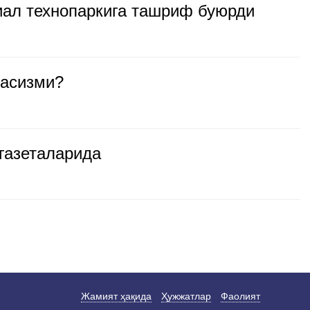
иал технопаркига ташриф буюрди
ласизми?
газеталарида
Жамият ҳақида
Ҳужжатлар
Фаолият