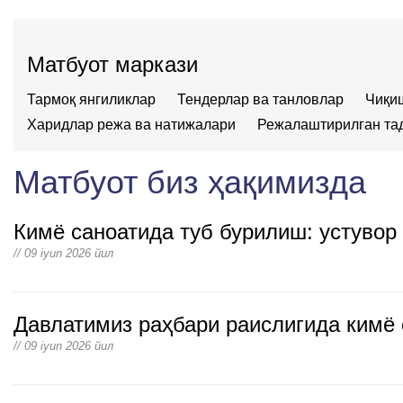
Матбуот маркази
Тармоқ янгиликлар
Тендерлар ва танловлар
Чиқи
Харидлар режа ва натижалари
Режалаштирилган та
Матбуот биз ҳақимизда
Кимё саноатида туб бурилиш: устувор
// 09 iyun 2026 йил
Давлатимиз раҳбари раислигида кимё
// 09 iyun 2026 йил