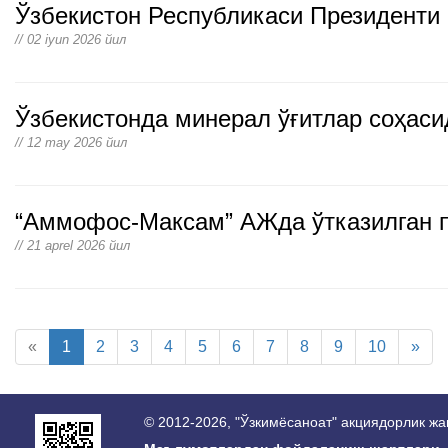
Ўзбекистон Республикаси Президенти
// 02 iyun 2026 йил
Ўзбекистонда минерал ўғитлар соҳаси
// 12 may 2026 йил
“Аммофос-Максам” АЖда ўтказилган п
// 21 aprel 2026 йил
«
1
2
3
4
5
6
7
8
9
10
»
© 2012-2026, "Ўзкимёсаноат" акциядорлик ж