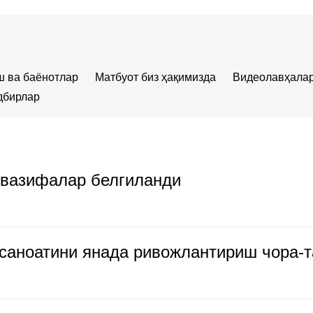
ш ва баёнотлар
Матбуот биз ҳақимизда
Видеолавҳала
дбирлар
 вазифалар белгиланди
 саноатини янада ривожлантириш чора-