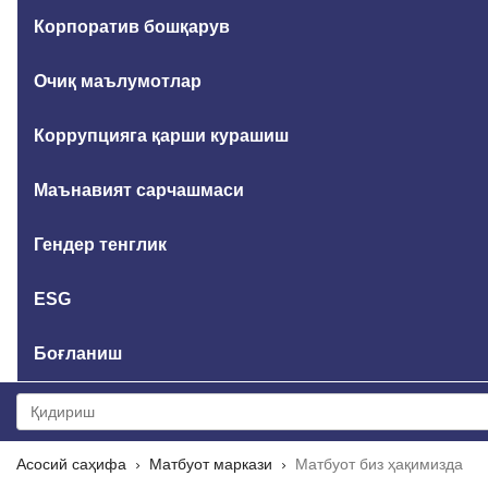
Корпоратив бошқарув
Очиқ маълумотлар
Коррупцияга қарши курашиш
Маънавият сарчашмаси
Гендер тенглик
ESG
Боғланиш
Асосий саҳифа
Матбуот маркази
Матбуот биз ҳақимизда