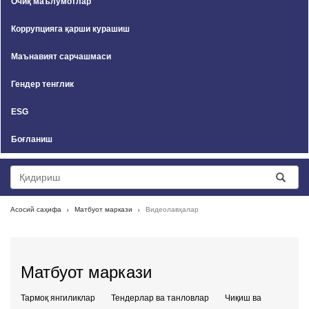
Очиқ маълумотлар
Коррупцияга қарши курашиш
Маънавият сарчашмаси
Гендер тенглик
ESG
Боғланиш
Асосий саҳифа
Матбуот маркази
Видеолавҳалар
Матбуот маркази
Тармоқ янгиликлар
Тендерлар ва танловлар
Чиқиш ва