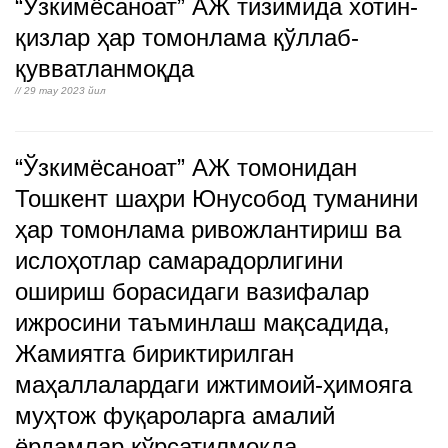
“Ўзкимёсаноат” АЖ тизимида хотин-
қизлар ҳар томонлама қўллаб-
қувватланмоқда
// 29 may 2023 йил
“Ўзкимёсаноат” АЖ томонидан
Тошкент шаҳри Юнусобод туманини
ҳар томонлама ривожлантириш ва
ислоҳотлар самарадорлигини
ошириш борасидаги вазифалар
ижросини таъминлаш мақсадида,
Жамиятга бириктирилган
маҳаллалардаги ижтимоий-ҳимояга
муҳтож фуқароларга амалий
ёрдамлар кўрсатилмоқда