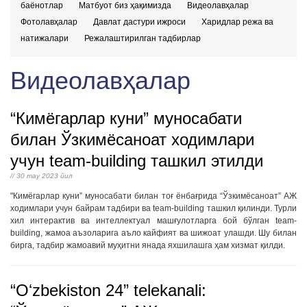
баёнотлар
Матбуот биз ҳақимизда
Видеолавҳалар
Фотолавҳалар
Давлат дастури ижроси
Харидлар режа ва
натижалари
Режалаштирилган тадбирлар
Видеолавҳалар
“Кимёгарлар куни” муносабати
билан Ўзкимёсаноат ходимлари
учун team-building ташкил этилди
// 30 may 2023 йил
"Кимёгарлар куни” муносабати билан тоғ ёнбағрида “Ўзкимёсаноат” АЖ
ходимлари учун байрам тадбири ва team-building ташкил қилинди. Турли
хил интерактив ва интеллектуал машғулотларга бой бўлган team-
building, жамоа аъзоларига аъло кайфият ва шижоат улашди. Шу билан
бирга, тадбир жамоавий муҳитни янада яхшилашга ҳам хизмат қилди.
“Oʻzbekiston 24” telekanali: