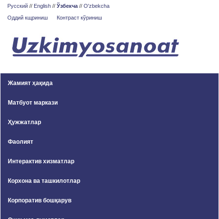
Русский
//
English
//
Ўзбекча
//
O'zbekcha
Оддий кщриниш
Контраст кўриниш
Жамият ҳақида
Матбуот маркази
Ҳужжатлар
Фаолият
Интерактив хизматлар
Корхона ва ташкилотлар
Корпоратив бошқарув