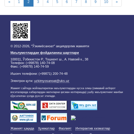
«
1
2
3
4
5
6
7
8
9
10
»
© 2012-2026, "Ўзкимёсаноат" акциядорлик жамияти
Маълумотлардан фойдаланиш шартлари
100011, Ўзбекистон Р., Тошкент ш., А. Навоий к., 38
Телефон: (+99878) 140-74-08
Факс: (+99878) 140-74-59
Ишонч телефони: (+99871) 200-74-48
Электрон қути:
uzkimyosanoat@uks.uz
Жамият сайтида жойлаштирилган маълумотлардан нусха олиш (оммавий ахборот
воситаларида хабарлардан матнларни қисман келтиришда) ушбу маълумотнинг манбаи
кўрсатилган ҳолда рухсат этилади.
Жамият ҳақида
Ҳужжатлар
Фаолият
Интерактив хизматлар