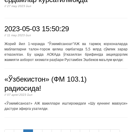
// 27 may 2023 йил
2023-05-03 15:50:29
// 11 may 2023 йил
Жорий йил 1-чоракда "Ўзкимёсаноат"АЖ ва тармоқ корхоналарда
маблағларни талон-торож қилиш оқибатида 5,5 млрд сўмлик зарар
етказилган. Бу ҳақда АОКАда ўтказилган брифингда акциядорлик
жамияти ахборот хизмати раҳбари Рустамбек Эшбеков маълум қилди:
«Ўзбекистон» (ФМ 103.1)
радиосида!
// 07 aprel 2023 йил
«Ўзкимёсаноат» АЖ вакиллари иштирокидаги «Шу куннинг мавзуси»
дастури эфирга узатилди.