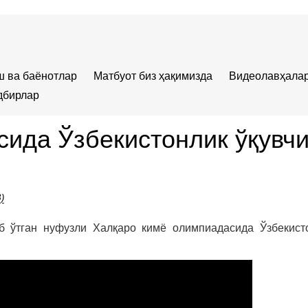
ш ва баёнотлар
Матбуот биз ҳақимизда
Видеолавҳала
дбирлар
ида Ўзбекистонлик ўқувч
)
 ўтган нуфузли Халқаро кимё олимпиадасида Ўзбекисто