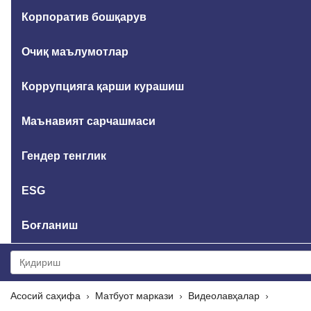
Корпоратив бошқарув
Очиқ маълумотлар
Коррупцияга қарши курашиш
Маънавият сарчашмаси
Гендер тенглик
ESG
Боғланиш
Асосий саҳифа
Матбуот маркази
Видеолавҳалар