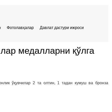
р
Фотолавҳалар
Давлат дастури ижроси
илар медалларни қўлга
нлик ўқувчилар 2 та олтин, 1 тадан кумуш ва бронза