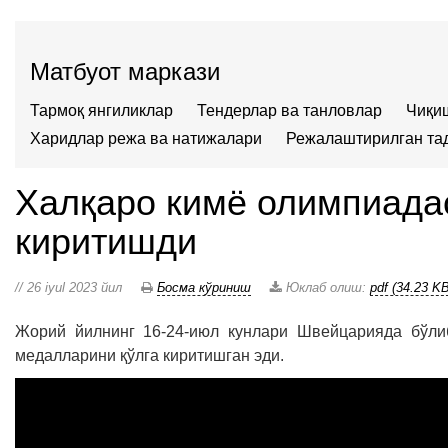
Матбуот маркази
Тармоқ янгиликлар
Тендерлар ва танловлар
Чиқи
Харидлар режа ва натижалари
Режалаштирилган та
Халқаро кимё олимпиадас
киритишди
// 26 iyul 2023 йил
Босма кўриниш
Юклаб олиш:
pdf (34.23 KB
Жорий йилнинг 16-24-июл кунлари Швейцарияда бўлиб
медалларини қўлга киритишган эди.