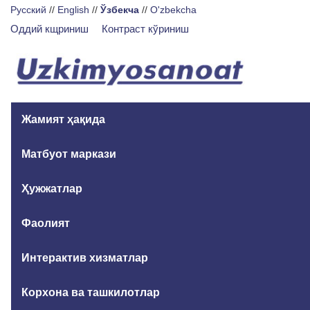
Русский
//
English
//
Ўзбекча
//
O'zbekcha
Оддий кщриниш
Контраст кўриниш
Жамият ҳақида
Матбуот маркази
Ҳужжатлар
Фаолият
Интерактив хизматлар
Корхона ва ташкилотлар