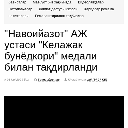
баёнотлар
Матбуот биз ҳақимизда
Видеолавҳалар
Фотолавҳалар
Давлат дастури ижроси
Харидлар режа ва
натижалари
Режалаштирилган тадбирлар
"Навоийазот" АЖ
устаси "Келажак
бунёдкори" медали
билан тақдирланди
// 03 iyul 2025 йил
Босма кўриниш
Юклаб олиш:
pdf (34.27 KB)