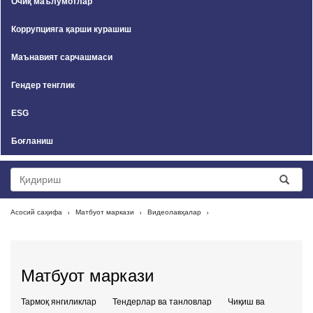
Очиқ маълумотлар
Коррупцияга қарши курашиш
Маънавият сарчашмаси
Гендер тенглик
ESG
Боғланиш
Асосий саҳифа
Матбуот маркази
Видеолавҳалар
Матбуот маркази
Тармоқ янгиликлар
Тендерлар ва танловлар
Чиқиш ва