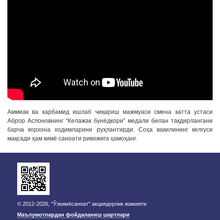
Аммиак ва карбамид ишлаб чиқариш мажмуаси смена катта устаси
Аброр Аслоновнинг “Келажак бунёдкори” медали билан тақдирлангани
барча корхона ходимларини руҳлантирди. Соҳа вакилининг келгуси
мақсади ҳам кимё саноати ривожига ҳамоҳанг.
© 2012-2026, "Ўзкимёсаноат" акциядорлик жамияти
Маълумотлардан фойдаланиш шартлари