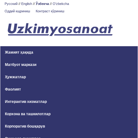
Русский
//
English
//
Ўзбекча
//
O'zbekcha
Оддий кщриниш
Контраст кўриниш
Жамият ҳақида
Матбуот маркази
Ҳужжатлар
Фаолият
Интерактив хизматлар
Корхона ва ташкилотлар
Корпоратив бошқарув