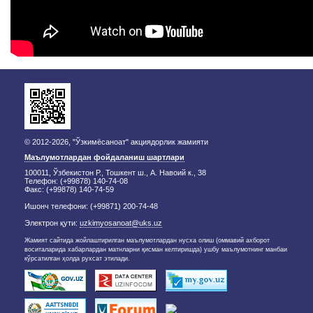
© 2012-2026, "Ўзкимёсаноат" акциядорлик жамияти
Маълумотлардан фойдаланиш шартлари
100011, Ўзбекистон Р., Тошкент ш., А. Навоий к., 38
Телефон: (+99878) 140-74-08
Факс: (+99878) 140-74-59
Ишонч телефони: (+99871) 200-74-48
Электрон қути:
uzkimyosanoat@uks.uz
Жамият сайтида жойлаштирилган маълумотлардан нусха олиш (оммавий ахборот
воситаларида хабарлардан матнларни қисман келтиришда) ушбу маълумотнинг манбаи
кўрсатилган ҳолда рухсат этилади.