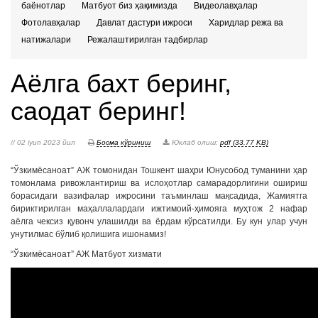
баёнотлар
Матбуот биз ҳақимизда
Видеолавҳалар
Фотолавҳалар
Давлат дастури ижроси
Харидлар режа ва
натижалари
Режалаштирилган тадбирлар
Аёлга бахт беринг,
саодат беринг!
// 02 iyun 2023 йил
Босма кўриниш
Юклаб олиш:
pdf (33.77 KB)
“Ўзкимёсаноат” АЖ томонидан Тошкент шаҳри Юнусобод туманини ҳар
томонлама ривожлантириш ва ислоҳотлар самарадорлигини ошириш
борасидаги вазифалар ижросини таъминлаш мақсадида, Жамиятга
бириктирилган маҳаллалардаги ижтимоий-ҳимояга муҳтож 2 нафар
аёлга чексиз қувонч улашилди ва ёрдам кўрсатилди. Бу кун улар учун
унутилмас бўлиб қолишига ишонамиз!
“Ўзкимёсаноат” АЖ Матбуот хизмати