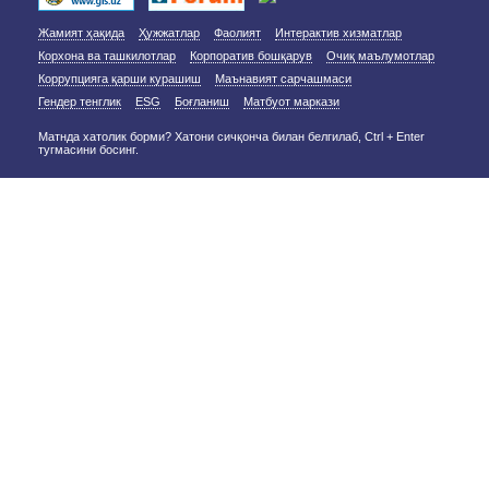
Жамият ҳақида
Ҳужжатлар
Фаолият
Интерактив хизматлар
Корхона ва ташкилотлар
Корпоратив бошқарув
Очиқ маълумотлар
Коррупцияга қарши курашиш
Маънавият сарчашмаси
Гендер тенглик
ESG
Боғланиш
Матбуот маркази
Матнда хатолик борми? Хатони сичқонча билан белгилаб, Ctrl + Enter
тугмасини босинг.