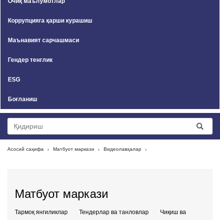
Очиқ маълумотлар
Коррупцияга қарши курашиш
Маънавият сарчашмаси
Гендер тенглик
ESG
Боғланиш
Асосий саҳифа
Матбуот маркази
Видеолавҳалар
Матбуот маркази
Тармоқ янгиликлар
Тендерлар ва танловлар
Чиқиш ва