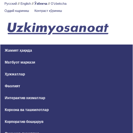
Русский
//
English
//
Ўзбекча
//
O'zbekcha
Оддий кщриниш
Контраст кўриниш
Жамият ҳақида
Матбуот маркази
Ҳужжатлар
Фаолият
Интерактив хизматлар
Корхона ва ташкилотлар
Корпоратив бошқарув