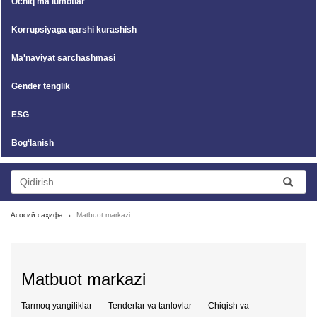
Ochiq ma'lumotlar
Korrupsiyaga qarshi kurashish
Ma'naviyat sarchashmasi
Gender tenglik
ESG
Bog‘lanish
Асосий саҳифа
Matbuot markazi
Matbuot markazi
Tarmoq yangiliklar
Tenderlar va tanlovlar
Chiqish va