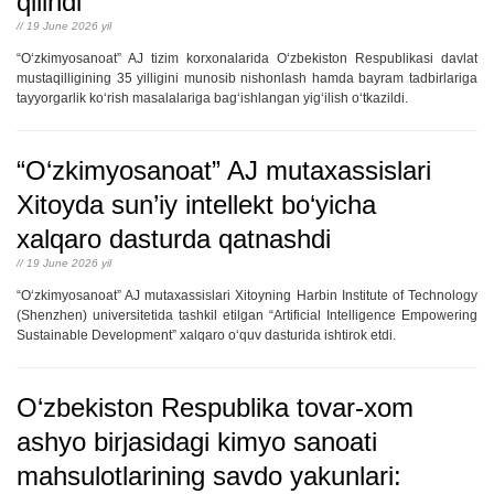
qilindi
// 19 June 2026 yil
“O‘zkimyosanoat” AJ tizim korxonalarida O‘zbekiston Respublikasi davlat
mustaqilligining 35 yilligini munosib nishonlash hamda bayram tadbirlariga
tayyorgarlik ko‘rish masalalariga bag‘ishlangan yig‘ilish o‘tkazildi.
“O‘zkimyosanoat” AJ mutaxassislari
Xitoyda sun’iy intellekt bo‘yicha
xalqaro dasturda qatnashdi
// 19 June 2026 yil
“O‘zkimyosanoat” AJ mutaxassislari Xitoyning Harbin Institute of Technology
(Shenzhen) universitetida tashkil etilgan “Artificial Intelligence Empowering
Sustainable Development” xalqaro o‘quv dasturida ishtirok etdi.
O‘zbekiston Respublika tovar-xom
ashyo birjasidagi kimyo sanoati
mahsulotlarining savdo yakunlari: