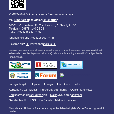
© 2012-2026, "O'zkimyosanoat" aksiyadorlik jamiyati
Ma`lumotlardan foydalanish shartlari
100011, O'zbekiston R., Toshkent sh., A. Navoiy k., 38
Telefon: (+99878) 140-74-08
Faks: (+99878) 140-74-59
Ishonch telefoni: (+99871) 200-74-48
Elektron quti:
uzkimyosanoat@uks.uz
Jamiyat saytida joylashtirilgan ma`lumotlardan nusxa olish (ommaviy axborot vositalarida
xabarlardan matnlarni qisman keltirishda) ushbu ma`lumotning manbai ko'rsatilgan holda
ruxsat etiladi.
Jamiyat haqida
Hujjatlar
Faoliyat
Interaktiv xizmatlar
Korxona va tashkilotlar
Korporativ boshqaruv
Ochiq ma'lumotlar
Korrupsiyaga qarshi kurashish
Ma'naviyat sarchashmasi
Gender tenglik
ESG
Bog‘lanish
Matbuot markazi
Matnda xatolik bormi? Xatoni sichqoncha bilan belgilab, Ctrl + Enter tugmasini
bosing.