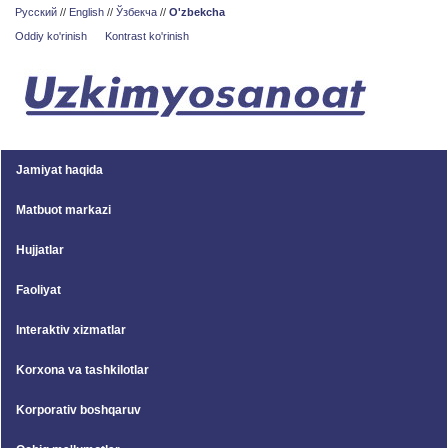
Русский
//
English
//
Ўзбекча
//
O'zbekcha
Oddiy ko'rinish
Kontrast ko'rinish
Jamiyat haqida
Matbuot markazi
Hujjatlar
Faoliyat
Interaktiv xizmatlar
Korxona va tashkilotlar
Korporativ boshqaruv