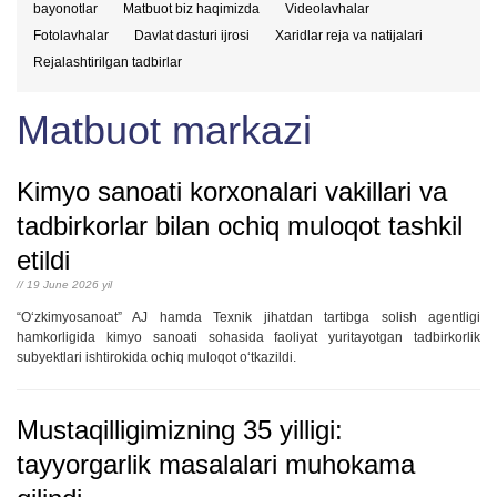
bayonotlar
Matbuot biz haqimizda
Videolavhalar
Fotolavhalar
Davlat dasturi ijrosi
Xaridlar reja va natijalari
Rejalashtirilgan tadbirlar
Matbuot markazi
Kimyo sanoati korxonalari vakillari va
tadbirkorlar bilan ochiq muloqot tashkil
etildi
// 19 June 2026 yil
“O‘zkimyosanoat” AJ hamda Texnik jihatdan tartibga solish agentligi
hamkorligida kimyo sanoati sohasida faoliyat yuritayotgan tadbirkorlik
subyektlari ishtirokida ochiq muloqot o‘tkazildi.
Mustaqilligimizning 35 yilligi:
tayyorgarlik masalalari muhokama