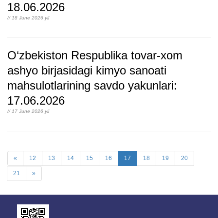
18.06.2026
// 18 June 2026 yil
O‘zbekiston Respublika tovar-xom
ashyo birjasidagi kimyo sanoati
mahsulotlarining savdo yakunlari:
17.06.2026
// 17 June 2026 yil
«
12
13
14
15
16
17
18
19
20
21
»