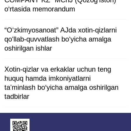
o‘rtasida memorandum
“Oʻzkimyosanoat” AJda xotin-qizlarni
qoʻllab-quvvatlash boʻyicha amalga
oshirilgan ishlar
Xotin-qizlar va erkaklar uchun teng
huquq hamda imkoniyatlarni
taʼminlash bo‘yicha amalga oshirilgan
tadbirlar