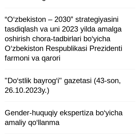
“O‘zbеkiston – 2030” stratеgiyasini
tasdiqlash va uni 2023 yilda amalga
oshirish chora-tadbirlari bo‘yicha
O‘zbеkiston Respublikasi Prezidenti
farmoni va qarori
"Do‘stlik bayrog‘i" gazetasi (43-son,
26.10.2023y.)
Gender-huquqiy ekspertiza bo‘yicha
amaliy qo‘llanma