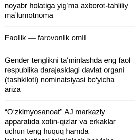
noyabr holatiga yigʻma axborot-tahliliy
maʼlumotnoma
Faollik — farovonlik omili
Gender tenglikni ta'minlashda eng faol
respublika darajasidagi davlat organi
(tashkiloti) nominatsiyasi bo‘yicha
ariza
“O‘zkimyosanoat” AJ markaziy
apparatida xotin-qizlar va erkaklar
uchun teng huquq hamda