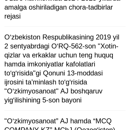
amalga oshiriladigan chora-tadbirlar
rejasi
O‘zbekiston Respublikasining 2019 yil
2 sentyabrdagi O‘RQ-562-son "Xotin-
qizlar va erkaklar uchun teng huquq
hamda imkoniyatlar kafolatlari
to‘g‘risida"gi Qonuni 13-moddasi
ijrosini ta’minlash to‘g‘risida
"O‘zkimyosanoat" AJ boshqaruv
yig‘ilishining 5-son bayoni
"O‘zkimyosanoat” AJ hamda “MCQ
COMPANY KZ” MChJ (Qozog‘iston)