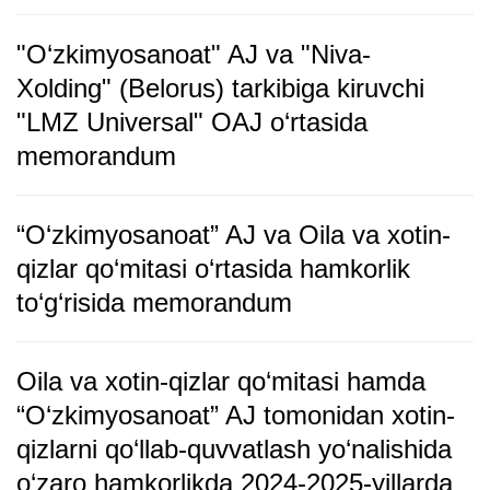
"O‘zkimyosanoat" AJ va "Niva-
Xolding" (Belorus) tarkibiga kiruvchi
"LMZ Universal" OAJ o‘rtasida
memorandum
“O‘zkimyosanoat” AJ va Oila va xotin-
qizlar qo‘mitasi o‘rtasida hamkorlik
to‘g‘risida memorandum
Oila va xotin-qizlar qo‘mitasi hamda
“O‘zkimyosanoat” AJ tomonidan xotin-
qizlarni qo‘llab-quvvatlash yo‘nalishida
o‘zaro hamkorlikda 2024-2025-yillarda