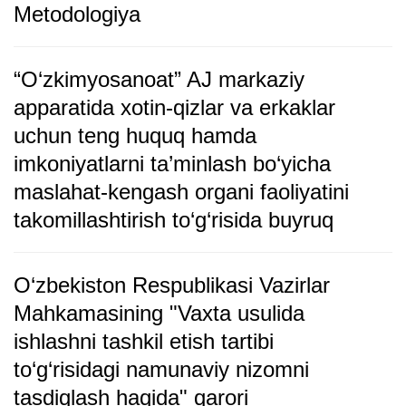
Metodologiya
“O‘zkimyosanoat” AJ markaziy
apparatida xotin-qizlar va erkaklar
uchun teng huquq hamda
imkoniyatlarni ta’minlash bo‘yicha
maslahat-kengash organi faoliyatini
takomillashtirish to‘g‘risida buyruq
O‘zbekiston Respublikasi Vazirlar
Mahkamasining "Vaxta usulida
ishlashni tashkil etish tartibi
to‘g‘risidagi namunaviy nizomni
tasdiqlash haqida" qarori