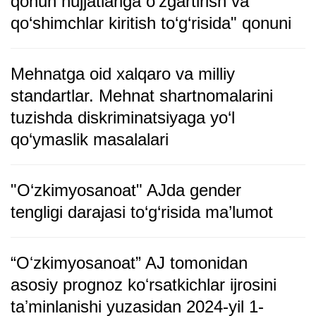
qonun hujjatlariga o‘zgartirish va
qo‘shimchlar kiritish to‘g‘risida" qonuni
Mehnatga oid xalqaro va milliy
standartlar. Mehnat shartnomalarini
tuzishda diskriminatsiyaga yo‘l
qo‘ymaslik masalalari
"O‘zkimyosanoat" AJda gender
tengligi darajasi to‘g‘risida ma’lumot
“Oʻzkimyosanoat” AJ tomonidan
asosiy prognoz koʻrsatkichlar ijrosini
taʼminlanishi yuzasidan 2024-yil 1-