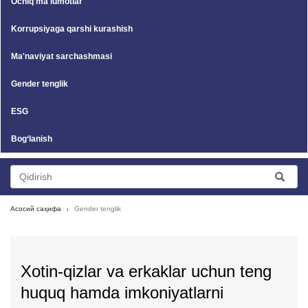
Ochiq ma'lumotlar
Korrupsiyaga qarshi kurashish
Ma'naviyat sarchashmasi
Gender tenglik
ESG
Bog‘lanish
Асосий саҳифа
Gender tenglik
Xotin-qizlar va erkaklar uchun teng
huquq hamda imkoniyatlarni