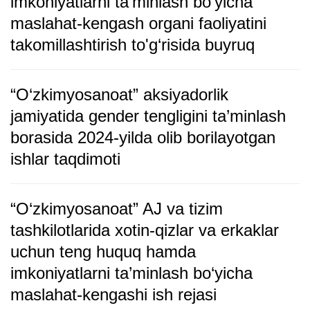
imkoniyatlarni ta'miniash bo‘yicha
maslahat-kengash organi faoliyatini
takomillashtirish to'g‘risida buyruq
“O‘zkimyosanoat” aksiyadorlik
jamiyatida gender tengligini ta’minlash
borasida 2024-yilda olib borilayotgan
ishlar taqdimoti
“O‘zkimyosanoat” AJ va tizim
tashkilotlarida xotin-qizlar va erkaklar
uchun teng huquq hamda
imkoniyatlarni ta’minlash bo‘yicha
maslahat-kengashi ish rejasi