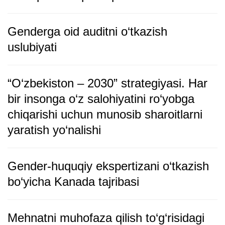
Genderga oid auditni o‘tkazish
uslubiyati
“O‘zbеkiston – 2030” stratеgiyasi. Har
bir insonga o‘z salohiyatini ro‘yobga
chiqarishi uchun munosib sharoitlarni
yaratish yo‘nalishi
Gender-huquqiy ekspertizani o‘tkazish
bo‘yicha Kanada tajribasi
Mehnatni muhofaza qilish to‘g‘risidagi