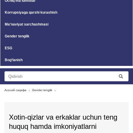
Ochiq ma'lumotlar
Korrupsiyaga qarshi kurashish
Ma'naviyat sarchashmasi
Gender tenglik
ESG
Bog‘lanish
Асосий саҳифа
Gender tenglik
Xotin-qizlar va erkaklar uchun teng
huquq hamda imkoniyatlarni