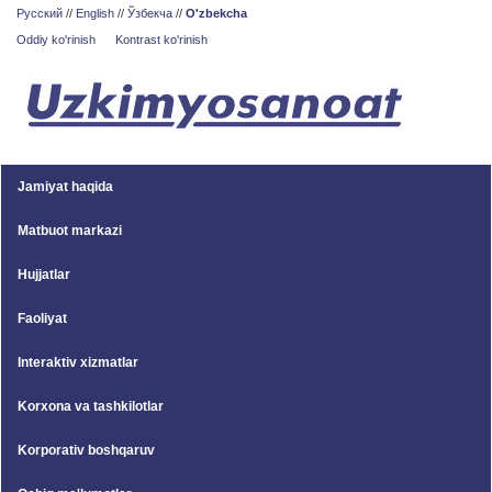
Русский
//
English
//
Ўзбекча
//
O'zbekcha
Oddiy ko'rinish
Kontrast ko'rinish
Jamiyat haqida
Matbuot markazi
Hujjatlar
Faoliyat
Interaktiv xizmatlar
Korxona va tashkilotlar
Korporativ boshqaruv