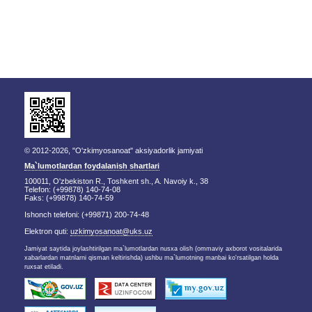
© 2012-2026, "O'zkimyosanoat" aksiyadorlik jamiyati
Ma`lumotlardan foydalanish shartlari
100011, O'zbekiston R., Toshkent sh., A. Navoiy k., 38
Telefon: (+99878) 140-74-08
Faks: (+99878) 140-74-59
Ishonch telefoni: (+99871) 200-74-48
Elektron quti:
uzkimyosanoat@uks.uz
Jamiyat saytida joylashtirilgan ma`lumotlardan nusxa olish (ommaviy axborot vositalarida
xabarlardan matnlarni qisman keltirishda) ushbu ma`lumotning manbai ko'rsatilgan holda
ruxsat etiladi.