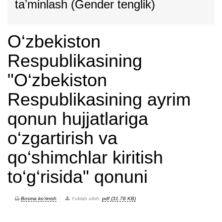
taʼminlash (Gender tenglik)
O‘zbekiston
Respublikasining
"O‘zbekiston
Respublikasining ayrim
qonun hujjatlariga
o‘zgartirish va
qo‘shimchlar kiritish
to‘g‘risida" qonuni
Bosma ko'rinish
Yuklab olish:
pdf (31.78 KB)