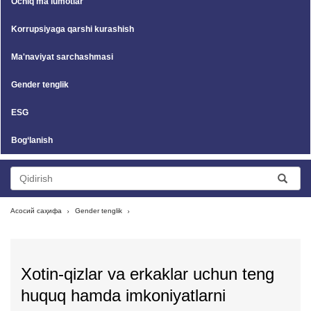
Ochiq ma'lumotlar
Korrupsiyaga qarshi kurashish
Ma'naviyat sarchashmasi
Gender tenglik
ESG
Bog‘lanish
Асосий саҳифа
Gender tenglik
Xotin-qizlar va erkaklar uchun teng
huquq hamda imkoniyatlarni