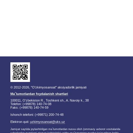
© 2012-2026, "O'zkimyosanoat" aksiyadorlik jamiyati
Ma`lumotlardan foydalanish shartlari
100011, O'zbekiston R., Toshkent sh., A. Navoiy k., 38
Telefon: (+99878) 140-74-08
Faks: (+99878) 140-74-59
Ishonch telefoni: (+99871) 200-74-48
Elektron quti:
uzkimyosanoat@uks.uz
Jamiyat saytida joylashtirilgan ma`lumotlardan nusxa olish (ommaviy axborot vositalarida