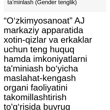
taʼminlash (Gender tenglik)
“O‘zkimyosanoat” AJ
markaziy apparatida
xotin-qizlar va erkaklar
uchun teng huquq
hamda imkoniyatlarni
ta'miniash bo‘yicha
maslahat-kengash
organi faoliyatini
takomillashtirish
to'g‘risida buyruq