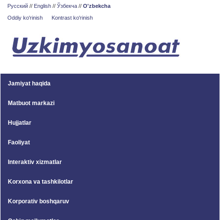
Русский
//
English
//
Ўзбекча
//
O'zbekcha
Oddiy ko'rinish
Kontrast ko'rinish
Jamiyat haqida
Matbuot markazi
Hujjatlar
Faoliyat
Interaktiv xizmatlar
Korxona va tashkilotlar
Korporativ boshqaruv