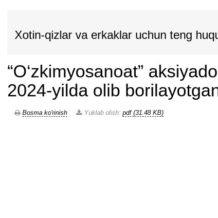
Xotin-qizlar va erkaklar uchun teng huq
“O‘zkimyosanoat” aksiyadorl
2024-yilda olib borilayotgan
Bosma ko'rinish
Yuklab olish:
pdf (31.48 KB)