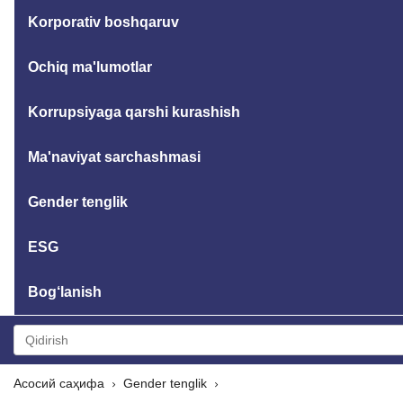
Korporativ boshqaruv
Ochiq ma'lumotlar
Korrupsiyaga qarshi kurashish
Ma'naviyat sarchashmasi
Gender tenglik
ESG
Bog‘lanish
Асосий саҳифа
Gender tenglik