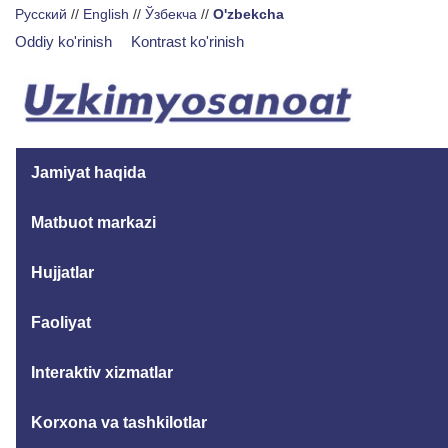
Русский
//
English
//
Ўзбекча
//
O'zbekcha
Oddiy ko'rinish
Kontrast ko'rinish
Jamiyat haqida
Matbuot markazi
Hujjatlar
Faoliyat
Interaktiv xizmatlar
Korxona va tashkilotlar