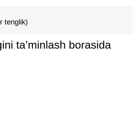
 tenglik)
ini ta’minlash borasida