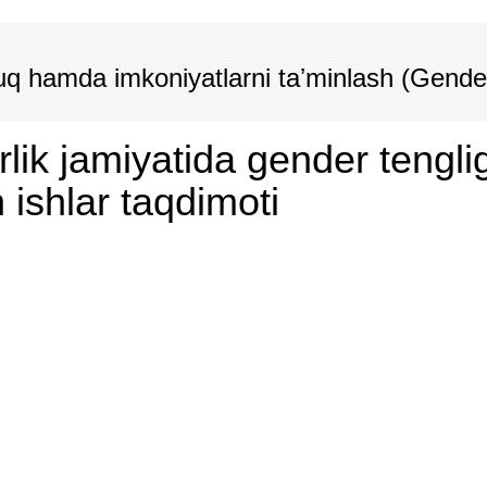
uq hamda imkoniyatlarni taʼminlash (Gender
ik jamiyatida gender tenglig
 ishlar taqdimoti