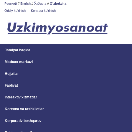
Русский
//
English
//
Ўзбекча
//
O'zbekcha
Oddiy ko'rinish
Kontrast ko'rinish
Jamiyat haqida
Matbuot markazi
Hujjatlar
Faoliyat
Interaktiv xizmatlar
Korxona va tashkilotlar
Korporativ boshqaruv