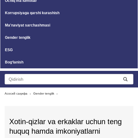
Ochiq ma'lumotlar
Korrupsiyaga qarshi kurashish
Ma'naviyat sarchashmasi
Gender tenglik
ESG
Bog‘lanish
Асосий саҳифа
Gender tenglik
Xotin-qizlar va erkaklar uchun teng
huquq hamda imkoniyatlarni