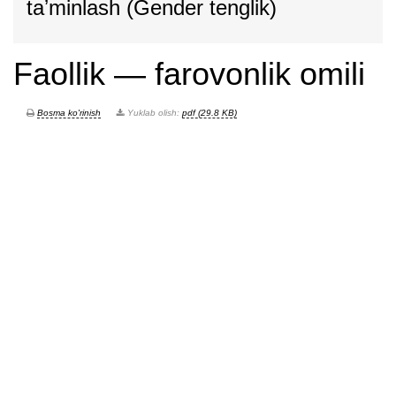
taʼminlash (Gender tenglik)
Faollik — farovonlik omili
Bosma ko'rinish
Yuklab olish:
pdf (29.8 KB)