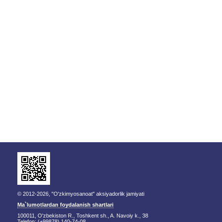
© 2012-2026, "O'zkimyosanoat" aksiyadorlik jamiyati
Ma`lumotlardan foydalanish shartlari
100011, O'zbekiston R., Toshkent sh., A. Navoiy k., 38
Telefon: (+99878) 140-74-08