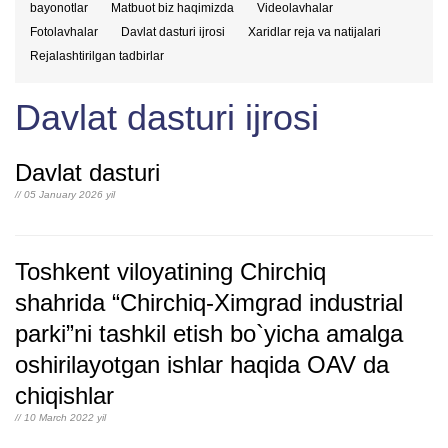
bayonotlar
Matbuot biz haqimizda
Videolavhalar
Fotolavhalar
Davlat dasturi ijrosi
Xaridlar reja va natijalari
Rejalashtirilgan tadbirlar
Davlat dasturi ijrosi
Davlat dasturi
// 05 January 2026 yil
Toshkent viloyatining Chirchiq
shahrida “Chirchiq-Ximgrad industrial
parki”ni tashkil etish bo`yicha amalga
oshirilayotgan ishlar haqida OAV da
chiqishlar
// 10 March 2022 yil