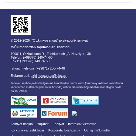
© 2012-2026, "O'zkimyosanoat" aksiyadorlik jamiyati
Ma`lumotlardan foydalanish shartlari
100011, O'zbekiston R., Toshkent sh., A. Navoiy k., 38
Telefon: (+99878) 140-74-08
Faks: (+99878) 140-74-59
Ishonch telefoni: (+99871) 200-74-48
Elektron quti:
uzkimyosanoat@uks.uz
Jamiyat saytida joylashtirilgan ma`lumotlardan nusxa olish (ommaviy axborot vositalarida
xabarlardan matnlarni qisman keltirishda) ushbu ma`lumotning manbai ko'rsatilgan holda
ruxsat etiladi.
Jamiyat haqida
Hujjatlar
Faoliyat
Interaktiv xizmatlar
Korxona va tashkilotlar
Korporativ boshqaruv
Ochiq ma'lumotlar