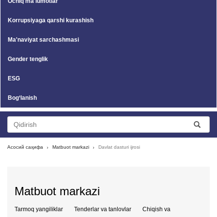
Ochiq ma'lumotlar
Korrupsiyaga qarshi kurashish
Ma'naviyat sarchashmasi
Gender tenglik
ESG
Bog‘lanish
Асосий саҳифа
Matbuot markazi
Davlat dasturi ijrosi
Matbuot markazi
Tarmoq yangiliklar
Tenderlar va tanlovlar
Chiqish va