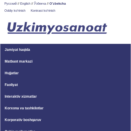
Русский
//
English
//
Ўзбекча
//
O'zbekcha
Oddiy ko'rinish
Kontrast ko'rinish
Jamiyat haqida
Matbuot markazi
Hujjatlar
Faoliyat
Interaktiv xizmatlar
Korxona va tashkilotlar
Korporativ boshqaruv