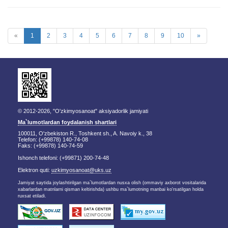
«
1
2
3
4
5
6
7
8
9
10
»
© 2012-2026, "O'zkimyosanoat" aksiyadorlik jamiyati
Ma`lumotlardan foydalanish shartlari
100011, O'zbekiston R., Toshkent sh., A. Navoiy k., 38
Telefon: (+99878) 140-74-08
Faks: (+99878) 140-74-59
Ishonch telefoni: (+99871) 200-74-48
Elektron quti:
uzkimyosanoat@uks.uz
Jamiyat saytida joylashtirilgan ma`lumotlardan nusxa olish (ommaviy axborot vositalarida
xabarlardan matnlarni qisman keltirishda) ushbu ma`lumotning manbai ko'rsatilgan holda
ruxsat etiladi.