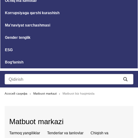
Ochiq ma'lumotlar
Korrupsiyaga qarshi kurashish
Ma'naviyat sarchashmasi
Gender tenglik
ESG
Bog‘lanish
Асосий саҳифа
Matbuot markazi
Matbuot biz haqimizda
Matbuot markazi
Tarmoq yangiliklar
Tenderlar va tanlovlar
Chiqish va