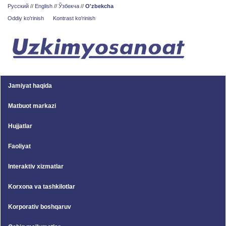
Русский
//
English
//
Ўзбекча
//
O'zbekcha
Oddiy ko'rinish
Kontrast ko'rinish
Jamiyat haqida
Matbuot markazi
Hujjatlar
Faoliyat
Interaktiv xizmatlar
Korxona va tashkilotlar
Korporativ boshqaruv