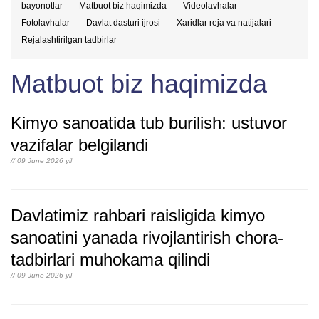
bayonotlar
Matbuot biz haqimizda
Videolavhalar
Fotolavhalar
Davlat dasturi ijrosi
Xaridlar reja va natijalari
Rejalashtirilgan tadbirlar
Matbuot biz haqimizda
Kimyo sanoatida tub burilish: ustuvor
vazifalar belgilandi
// 09 June 2026 yil
Davlatimiz rahbari raisligida kimyo
sanoatini yanada rivojlantirish chora-
tadbirlari muhokama qilindi
// 09 June 2026 yil