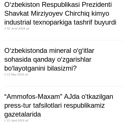
O‘zbekiston Respublikasi Prezidenti
Shavkat Mirziyoyev Chirchiq kimyo
industrial texnoparkiga tashrif buyurdi
// 02 June 2026 yil
O‘zbekistonda mineral o‘g‘itlar
sohasida qanday o‘zgarishlar
bo‘layotganini bilasizmi?
// 12 May 2026 yil
“Ammofos-Maxam” AJda o'tkazilgan
press-tur tafsilotlari respublikamiz
gazetalarida
// 21 April 2026 yil