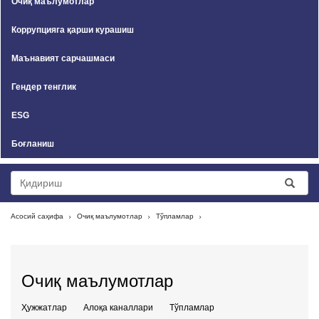
Очиқ маълумотлар
Коррупцияга қарши курашиш
Маънавият сарчашмаси
Гендер тенглик
ESG
Боғланиш
Асосий саҳифа
Очиқ маълумотлар
Тўпламлар
Очиқ маълумотлар
Ҳужжатлар
Алоқа каналлари
Тўпламлар