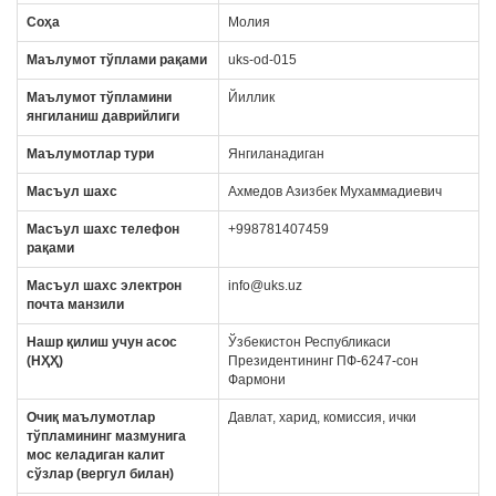
Соҳа
Молия
Маълумот тўплами рақами
uks-od-015
Маълумот тўпламини
Йиллик
янгиланиш даврийлиги
Маълумотлар тури
Янгиланадиган
Масъул
шахс
Ахмедов Азизбек Мухаммадиевич
Масъул шахс телефон
+998781407459
рақами
Масъул шахс электрон
info@uks.uz
почта манзили
Нашр қилиш учун асос
Ўзбекистон Республикаси
(НҲҲ)
Президентининг ПФ-6247-сон
Фармони
Очиқ маълумотлар
Давлат, харид, комиссия, ички
тўпламининг мазмунига
мос келадиган калит
сўзлар (вергул билан)