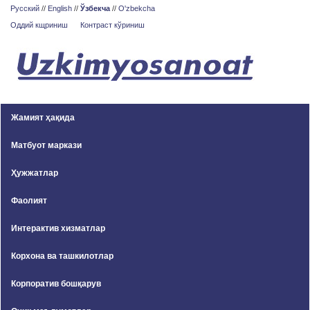
Русский
//
English
//
Ўзбекча
//
O'zbekcha
Оддий кщриниш
Контраст кўриниш
Жамият ҳақида
Матбуот маркази
Ҳужжатлар
Фаолият
Интерактив хизматлар
Корхона ва ташкилотлар
Корпоратив бошқарув