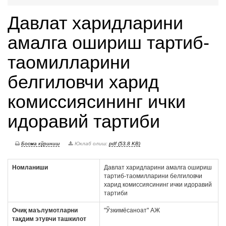
Давлат харидларини
амалга ошириш тартиб-
таомилларини
белгиловчи харид
комиссиясининг ички
идоравий тартиби
Босма кўриниш
Юклаб олиш:
pdf (53.8 KB)
Номланиши
Давлат харидларини амалга ошириш
тартиб-таомилларини белгиловчи
харид комиссиясининг ички идоравий
тартиби
Очиқ маълумотларни
"Ўзкимёсаноат" АЖ
тақдим этувчи ташкилот