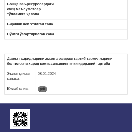
Бошқа веб-ресурслардаги
очиқ маълумотлар
тўпламига ҳавола
Биринчи чоп этилган сана
Сўнгги ўзгартирилган сана
Давлат харидларини амалга ошириш тартиб-таомилларини
белгиловчи харид комиссиясининг ички идоравий тартиби
Эълон қилиш
08.01.2024
санаси:
Юклаб олиш:
pdf