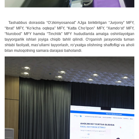
Tashabbus doirasida “O‘zkimyosanoat” AJga biriktirilgan “Jurjoniy” MFY,
“Ibrat” MFY, “Ko‘kcha oqtepa” MFY, “Katta Cho‘lpon” MFY, “Xamdo‘st” MFY,
“Nurobod” MFY hamda “Tinchlik” MFY hududlarida amalga oshirilayotgan
tayyorgarlik ishlari joyiga chiqib tahlil qilindi. O‘rganish jarayonida tuman
shtabi faoliyati, mas’ullarni tayyorlash, ro‘yxatga olishning shaffofligi va aholi
bilan muloqotning samara darajasi baholandi.