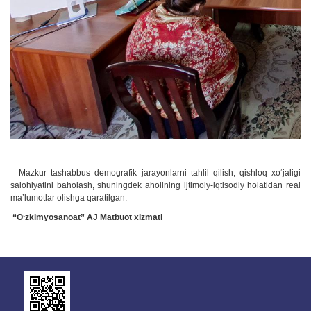
Mazkur tashabbus demografik jarayonlarni tahlil qilish, qishloq xo‘jaligi
salohiyatini baholash, shuningdek aholining ijtimoiy-iqtisodiy holatidan real
ma’lumotlar olishga qaratilgan.
“Oʻzkimyosanoat” AJ Matbuot xizmati