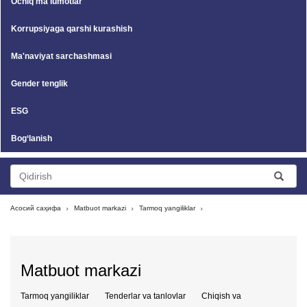
Ochiq ma'lumotlar
Korrupsiyaga qarshi kurashish
Ma'naviyat sarchashmasi
Gender tenglik
ESG
Bog‘lanish
Асосий саҳифа
Matbuot markazi
Tarmoq yangiliklar
Matbuot markazi
Tarmoq yangiliklar
Tenderlar va tanlovlar
Chiqish va