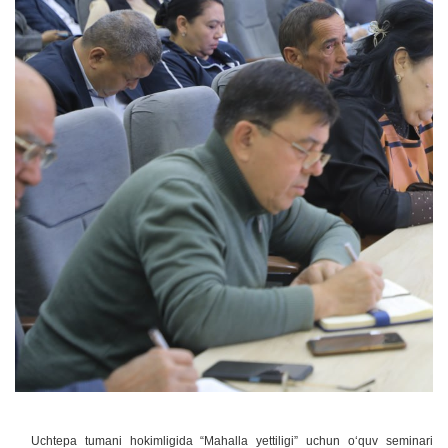
Uchtepa tumani hokimligida “Mahalla yettiligi” uchun o‘quv seminari