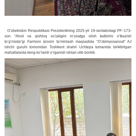
O‘zbekiston Respublikasi Prezidentining 2025-yil 19-sentabrdagi PF–173-
son “Aholi va qishloq xo‘jaligini ro‘yxatga olish tadbirini o‘tkazish
to‘g‘risida”gi Farmoni ijrosini ta’minlash maqsadida “O‘zkimyosanoat” AJ
ishchi guruhi tomonidan Toshkent shahri Uchtepa tumanida biriktirilgan
mahallalarda keng ko‘lamli o‘rganish ishlari olib borildi.