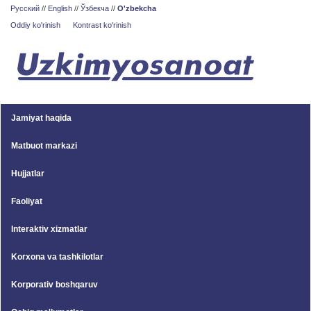
Русский
//
English
//
Ўзбекча
//
O'zbekcha
Oddiy ko'rinish
Kontrast ko'rinish
Jamiyat haqida
Matbuot markazi
Hujjatlar
Faoliyat
Interaktiv xizmatlar
Korxona va tashkilotlar
Korporativ boshqaruv