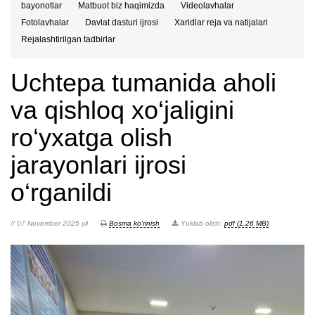
bayonotlar
Matbuot biz haqimizda
Videolavhalar
Fotolavhalar
Davlat dasturi ijrosi
Xaridlar reja va natijalari
Rejalashtirilgan tadbirlar
Uchtepa tumanida aholi
va qishloq xo‘jaligini
ro‘yxatga olish
jarayonlari ijrosi
o‘rganildi
// 07 November 2025 yil
Bosma ko'rinish
Yuklab olish:
pdf (1.26 MB)