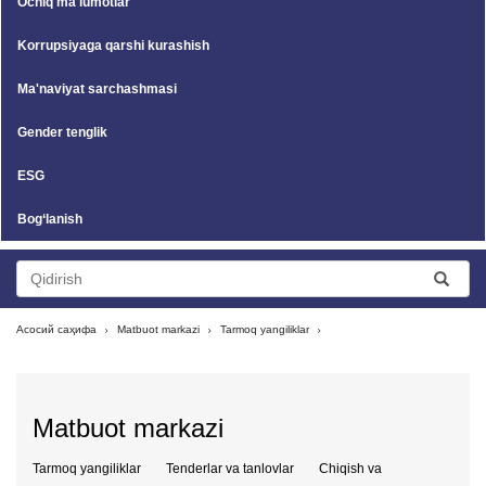
Ochiq ma'lumotlar
Korrupsiyaga qarshi kurashish
Ma'naviyat sarchashmasi
Gender tenglik
ESG
Bog‘lanish
Асосий саҳифа
Matbuot markazi
Tarmoq yangiliklar
Matbuot markazi
Tarmoq yangiliklar
Tenderlar va tanlovlar
Chiqish va