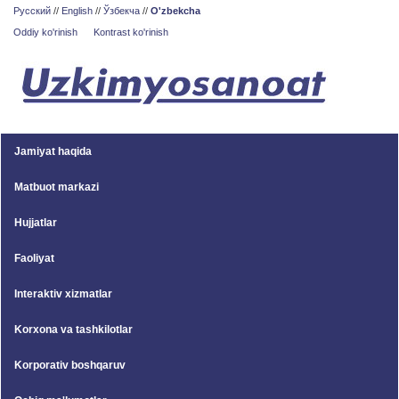
Русский
//
English
//
Ўзбекча
//
O'zbekcha
Oddiy ko'rinish
Kontrast ko'rinish
Jamiyat haqida
Matbuot markazi
Hujjatlar
Faoliyat
Interaktiv xizmatlar
Korxona va tashkilotlar
Korporativ boshqaruv