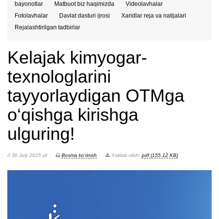
bayonotlar
Matbuot biz haqimizda
Videolavhalar
Fotolavhalar
Davlat dasturi ijrosi
Xaridlar reja va natijalari
Rejalashtirilgan tadbirlar
Kelajak kimyogar-
texnologlarini
tayyorlaydigan OTMga
o‘qishga kirishga
ulguring!
// 30 July 2025 yil
Bosma ko'rinish
Yuklab olish:
pdf (155.12 KB)