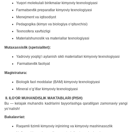
Yuqori molekulali birikmalar kimyoviy texnologiyasi
Farmatsevtik preparatlar kimyoviy texnologiyasi
Menejment va iqtisodiyot
Pedagogika (kimyo va biologiya o‘qituvchisi)
Texnosfera xavfsizligi
Materialshunoslik va materiallar texnologiyasi
Mutaxassislik (spetsialitet):
Yadroviy yoqilg‘i aylanish sikli materiallari kimyoviy texnologiyasi
Farmatsevtik faoliyat
Magistratura:
Biologik faol moddalar (BAM) kimyoviy texnologiyasi
Mineral o‘g‘itlar kimyoviy texnologiyasi
II. ILG‘OR MUHANDISLIK MAKTABLARI (PISH)
Bu — kelajak muhandis kadrlarini tayyorlashga qaratilgan zamonaviy yangi
yo‘nalish!
Bakalavriat:
Raqamli tizimli kimyoviy injiniring va kimyoviy mashinasozlik