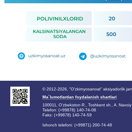
© 2012-2026, "O'zkimyosanoat" aksiyadorlik jam
Ma`lumotlardan foydalanish shartlari
100011, O'zbekiston R., Toshkent sh., A. Navoiy 
Telefon: (+99878) 140-74-08
Faks: (+99878) 140-74-59
Ishonch telefoni: (+99871) 200-74-48