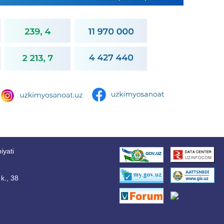
iyati
k., 38