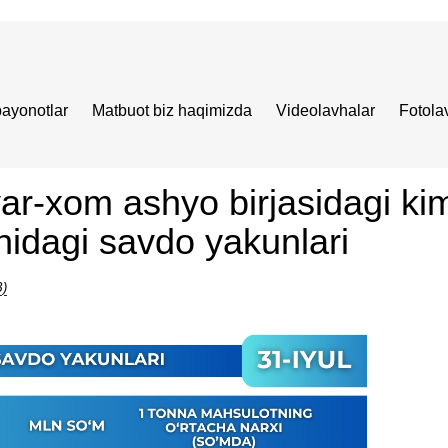
bayonotlar
Matbuot biz haqimizda
Videolavhalar
Fotola
ar-xom ashyo birjasidagi ki
nidagi savdo yakunlari
B)