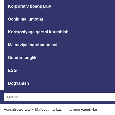
Korporativ boshqaruv
Ochiq ma'lumotlar
Korrupsiyaga qarshi kurashish
Ma'naviyat sarchashmasi
Gender tenglik
ESG
Bog‘lanish
Асосий саҳифа
Matbuot markazi
Tarmoq yangiliklar