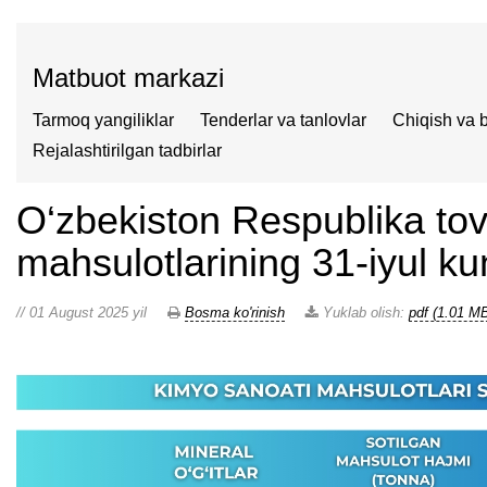
Matbuot markazi
Tarmoq yangiliklar
Tenderlar va tanlovlar
Chiqish va 
Rejalashtirilgan tadbirlar
O‘zbekiston Respublika tov
mahsulotlarining 31-iyul ku
// 01 August 2025 yil
Bosma ko'rinish
Yuklab olish:
pdf (1.01 M