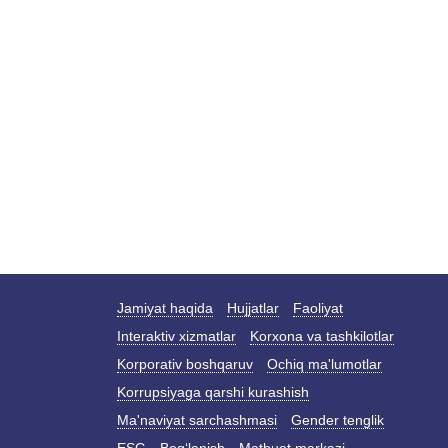
Jamiyat haqida
Hujjatlar
Faoliyat
Interaktiv xizmatlar
Korxona va tashkilotlar
Korporativ boshqaruv
Ochiq ma'lumotlar
Korrupsiyaga qarshi kurashish
Ma'naviyat sarchashmasi
Gender tenglik
ESG
Bog‘lanish
Matbuot markazi