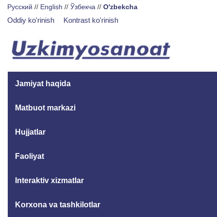
Русский
//
English
//
Ўзбекча
//
O'zbekcha
Oddiy ko'rinish
Kontrast ko'rinish
Jamiyat haqida
Matbuot markazi
Hujjatlar
Faoliyat
Interaktiv xizmatlar
Korxona va tashkilotlar