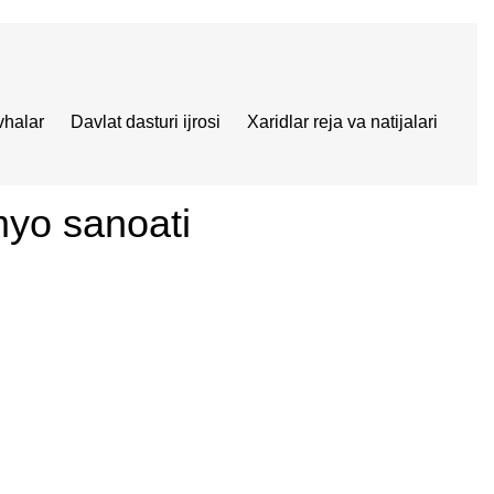
vhalar
Davlat dasturi ijrosi
Xaridlar reja va natijalari
myo sanoati