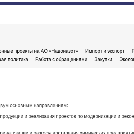
онные проекты на АО «Навоиазот»
Импорт и экспорт
вая политика
Работа с обращениями
Закупки
Эколо
двум основным направлениям:
продукции и реализация проектов по модернизации и реко
риватизации и разгосударствления химических предприятий