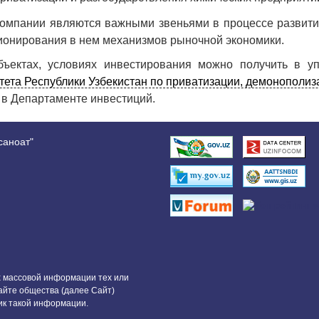
компании являются важными звеньями в процессе развити
ионирования в нем механизмов рыночной экономики.
ектах, условиях инвестирования можно получить в упр
тета Республики Узбекистан по приватизации, демонополиз
 в Департаменте инвестиций.
саноат"
 массовой информации тех или
айте общества (далее Сайт)
ик такой информации.