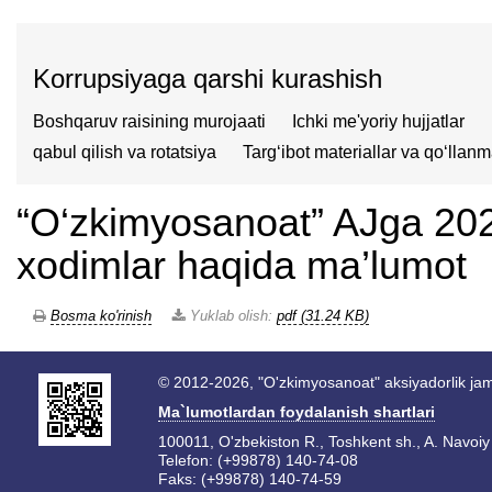
Korrupsiyaga qarshi kurashish
Boshqaruv raisining murojaati
Ichki me'yoriy hujjatlar
qabul qilish va rotatsiya
Targʻibot materiallar va qoʻllanm
“O‘zkimyosanoat” AJga 2023
xodimlar haqida ma’lumot
Bosma ko'rinish
Yuklab olish:
pdf (31.24 KB)
© 2012-2026, "O'zkimyosanoat" aksiyadorlik jam
Ma`lumotlardan foydalanish shartlari
100011, O'zbekiston R., Toshkent sh., A. Navoiy 
Telefon: (+99878) 140-74-08
Faks: (+99878) 140-74-59