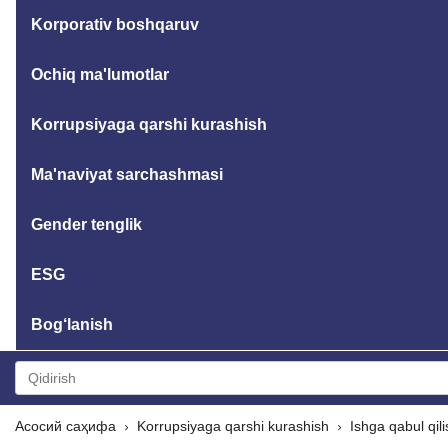
Korporativ boshqaruv
Ochiq ma'lumotlar
Korrupsiyaga qarshi kurashish
Ma'naviyat sarchashmasi
Gender tenglik
ESG
Bog‘lanish
Асосий саҳифа
Korrupsiyaga qarshi kurashish
Ishga qabul qili