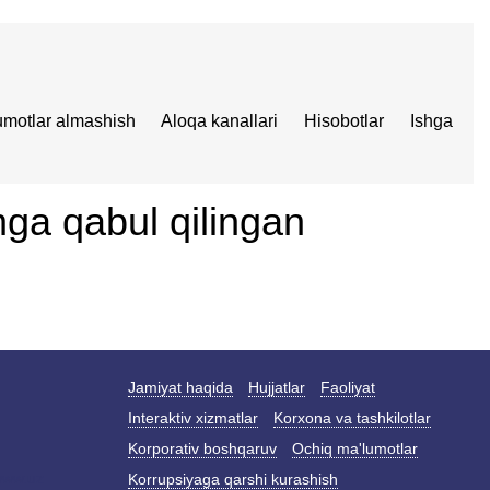
umotlar almashish
Aloqa kanallari
Hisobotlar
Ishga
ga qabul qilingan
Jamiyat haqida
Hujjatlar
Faoliyat
Interaktiv xizmatlar
Korxona va tashkilotlar
Korporativ boshqaruv
Ochiq ma'lumotlar
Korrupsiyaga qarshi kurashish