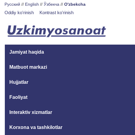
Русский
//
English
//
Ўзбекча
//
O'zbekcha
Oddiy ko'rinish
Kontrast ko'rinish
Jamiyat haqida
Matbuot markazi
Hujjatlar
Faoliyat
Interaktiv xizmatlar
Korxona va tashkilotlar