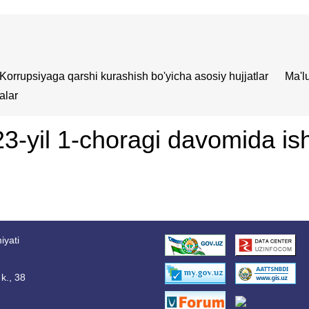
Korrupsiyaga qarshi kurashish bo'yicha asosiy hujjatlar
Ma'l
alar
-yil 1-choragi davomida ish
iyati
k., 38