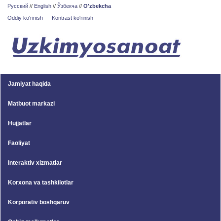
Русский
//
English
//
Ўзбекча
//
O'zbekcha
Oddiy ko'rinish
Kontrast ko'rinish
Jamiyat haqida
Matbuot markazi
Hujjatlar
Faoliyat
Interaktiv xizmatlar
Korxona va tashkilotlar
Korporativ boshqaruv