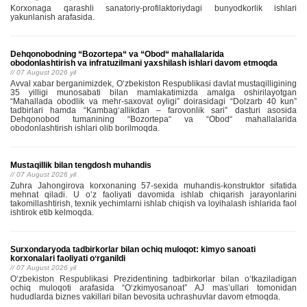
Korxonaga qarashli sanatoriy-profilaktoriydagi bunyodkorlik ishlari
yakunlanish arafasida.
Dehqonobodning “Bozortepa“ va “Obod“ mahallalarida
obodonlashtirish va infratuzilmani yaxshilash ishlari davom etmoqda
// 07 August 2026 yil
Avval xabar berganimizdek, Oʻzbekiston Respublikasi davlat mustaqilligining
35 yilligi munosabati bilan mamlakatimizda amalga oshirilayotgan
“Mahallada obodlik va mehr-saxovat oyligi” doirasidagi “Dolzarb 40 kun”
tadbirlari hamda “Kambagʻallikdan – farovonlik sari” dasturi asosida
Dehqonobod tumanining “Bozortepa“ va “Obod“ mahallalarida
obodonlashtirish ishlari olib borilmoqda.
Mustaqillik bilan tengdosh muhandis
// 07 August 2026 yil
Zuhra Jahongirova korxonaning 57-sexida muhandis-konstruktor sifatida
mehnat qiladi. U o‘z faoliyati davomida ishlab chiqarish jarayonlarini
takomillashtirish, texnik yechimlarni ishlab chiqish va loyihalash ishlarida faol
ishtirok etib kelmoqda.
Surxondaryoda tadbirkorlar bilan ochiq muloqot: kimyo sanoati
korxonalari faoliyati oʻrganildi
// 07 August 2026 yil
Oʻzbekiston Respublikasi Prezidentining tadbirkorlar bilan oʻtkaziladigan
ochiq muloqoti arafasida “Oʻzkimyosanoat” AJ masʼullari tomonidan
hududlarda biznes vakillari bilan bevosita uchrashuvlar davom etmoqda.