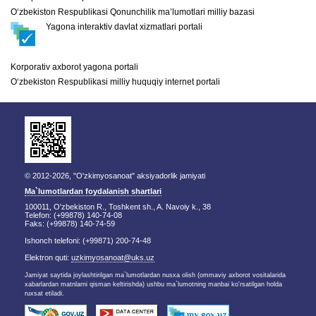
O‘zbekiston Respublikasi Qonunchilik ma’lumotlari milliy bazasi
Yagona interaktiv davlat xizmatlari portali
Korporativ axborot yagona portali
O‘zbekiston Respublikasi milliy huquqiy internet portali
© 2012-2026, "O'zkimyosanoat" aksiyadorlik jamiyati
Ma`lumotlardan foydalanish shartlari
100011, O'zbekiston R., Toshkent sh., A. Navoiy k., 38
Telefon: (+99878) 140-74-08
Faks: (+99878) 140-74-59
Ishonch telefoni: (+99871) 200-74-48
Elektron quti:
uzkimyosanoat@uks.uz
Jamiyat saytida joylashtirilgan ma`lumotlardan nusxa olish (ommaviy axborot vositalarida
xabarlardan matnlarni qisman keltirishda) ushbu ma`lumotning manbai ko'rsatilgan holda
ruxsat etiladi.