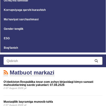
Ochiq ma'lumotlar
Korrupsiyaga qarshi kurashish
Ma'naviyat sarchashmasi
Gender tenglik
ESG
Bog‘lanish
Matbuot markazi
O‘zbekiston Respublika tovar-xom ashyo birjasidagi kimyo sanoati
mahsulotlarining savdo yakunlari: 07.08.2026
// 07 August 2026 yil
Mustaqillik bayramiga munosib tuhfa
// 07 August 2026 yil