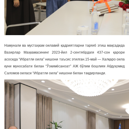
Намунали ва мустаҳкам оилавий қадриятларни тарғиб этиш мақсадида
Вазирлар Маҳкамасининг 2023-йил 2-сентябрдаги 437-сон қарори
асосида “Ибратли оила” нишони таъсис этилган.15-май — Халқаро оила
куни муносабати билан “Ўзкимёсаноат” АЖ бўлим бошлиғи Абдуҳомид
Саломов оиласи “Ибратли оила” нишони билан тақдирланди.