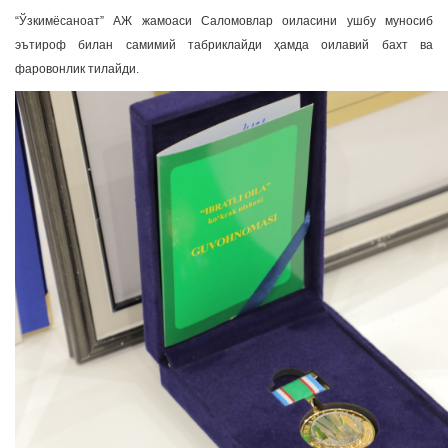
“Ўзкимёсаноат” АЖ жамоаси Саломовлар оиласини ушбу муносиб
эътироф билан самимий табриклайди ҳамда оилавий бахт ва
фаровонлик тилайди.