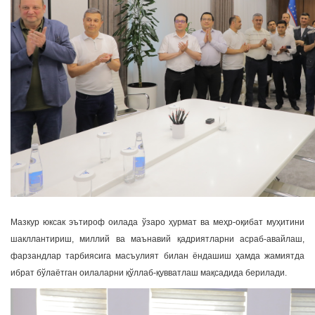
Мазкур юксак эътироф оилада ўзаро ҳурмат ва меҳр-оқибат муҳитини
шакллантириш, миллий ва маънавий қадриятларни асраб-авайлаш,
фарзандлар тарбиясига масъулият билан ёндашиш ҳамда жамиятда
ибрат бўлаётган оилаларни қўллаб-қувватлаш мақсадида берилади.