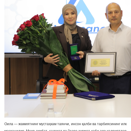
Оила — жамиятнинг мустаҳкам таянчи, инсон қалби ва тарбиясининг илк
масканидир. Меҳр-оқибат, садоқат ва ўзаро ҳурмат каби эзгу қадриятлар