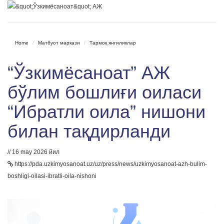
Home
Матбуот маркази
Тармоқ янгиликлар
“Ўзкимёсаноат” АЖ
бўлим бошлиғи оиласи
“Ибратли оила” нишони
билан тақдирланди
// 16 may 2026 йил
https://pda.uzkimyosanoat.uz/uz/press/news/uzkimyosanoat-azh-bulim-
boshligi-oilasi-ibratli-oila-nishoni