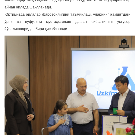
айнан оилада шаклланади.
Юртимизда оилалар фаровонлигини таъминлаш, уларнинг жамиятдаги
ўрни ва нуфузини мустаҳкамлаш давлат сиёсатининг устувор
йўналишларидан бири ҳисобланади.