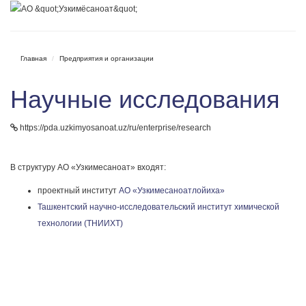
Главная
Предприятия и организации
Научные исследования
https://pda.uzkimyosanoat.uz/ru/enterprise/research
В структуру АО «Узкимесаноат» входят:
проектный институт
АО «Узкимесаноатлойиха»
Ташкентский научно-исследовательский институт химической
технологии (ТНИИХТ)