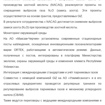
производства азотной кислоты (NACAG), реализуются проекты по
сокращению выбросов газа N₂O (закись азота). Эти проекты
осуществляются на основе грантов, предоставляемых GIZ.
В результате сотрудничества с NACAG достигается снижение выбросов
закиси азота (N₂O) при производстве азотной кислоты.
Мониторинг окружающей среды
На АО «Максам-Чирчик» установлены современные стационарные
посты наблюдения, оснащённые инновационными газоанализаторами
марки ORTEK, работающими в автоматическом режиме. Данные,
полученные с постов, интегрированы в платформу Министерства
экологии, охраны окружающей среды и изменения климата Республики
Узбекистан.
Интеграция с международными стандартами и учёт парниковых газов
Совместно с немецкой компанией GIZ на АО «Узкимёсаноат» и в его
отраслевых предприятиях проводятся регулярные тренинги по
регулированию выбросов парниковых газов и механизму углеродного
налога (CBAM).
Также ведутся переговоры с ведущими международными компаниями и