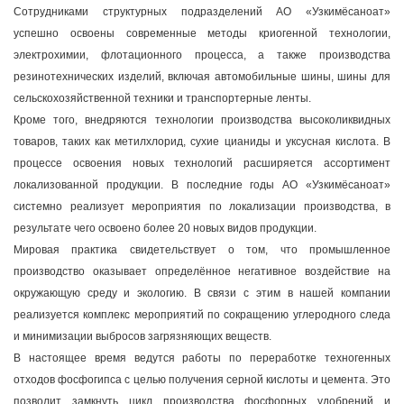
Сотрудниками структурных подразделений АО «Узкимёсаноат»
успешно освоены современные методы криогенной технологии,
электрохимии, флотационного процесса, а также производства
резинотехнических изделий, включая автомобильные шины, шины для
сельскохозяйственной техники и транспортерные ленты.
Кроме того, внедряются технологии производства высоколиквидных
товаров, таких как метилхлорид, сухие цианиды и уксусная кислота. В
процессе освоения новых технологий расширяется ассортимент
локализованной продукции. В последние годы АО «Узкимёсаноат»
системно реализует мероприятия по локализации производства, в
результате чего освоено более 20 новых видов продукции.
Мировая практика свидетельствует о том, что промышленное
производство оказывает определённое негативное воздействие на
окружающую среду и экологию. В связи с этим в нашей компании
реализуется комплекс мероприятий по сокращению углеродного следа
и минимизации выбросов загрязняющих веществ.
В настоящее время ведутся работы по переработке техногенных
отходов фосфогипса с целью получения серной кислоты и цемента. Это
позволит замкнуть цикл производства фосфорных удобрений и